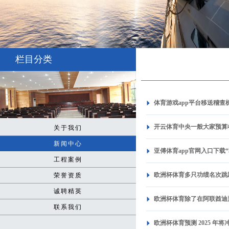
栏目分类
体育游戏app平台移送稽查
开云体育中央一般大家预算收
关于我们
新闻中心
亚傅体育app官网入口下载
工程案例
欧洲杯体育多只功绩名次跳
荣誉资质
诚聘精英
欧洲杯体育除了在阿联酋迪
联系我们
欧洲杯体育预测 2025 年将