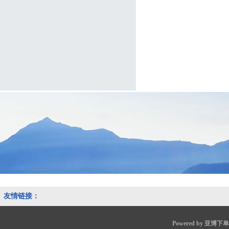
友情链接：
Powered by
亚博下单