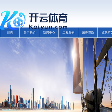
首页
关于我们
新闻中心
工程案例
荣誉资质
诚聘精