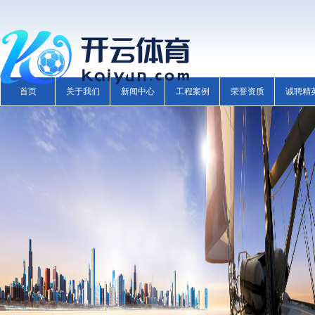
首页
关于我们
新闻中心
工程案例
荣誉资质
诚聘精