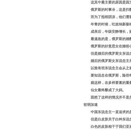
这其中最主要的原因是因
俄罗斯的时事冷，这是扫
而为了抵牾阴凉，他们需
年青的时候，吐故纳新极
成亲后，年级安静增长，
最遑急的是，俄罗斯的婚
俄罗斯的好意思女在婚前
但是婚后的俄罗斯女东说
婚后的俄罗斯女东说念主
以致有些东说念主会从之
要知说念在俄罗斯，险些
就这样，在多样要素的重
仙女最终酿成了大妈。
固然了这样的情况并不是
软弱加速
中国东说念主一直追求的
但是白皮肤关于白种东说
白色的皮肤相干于我们亚