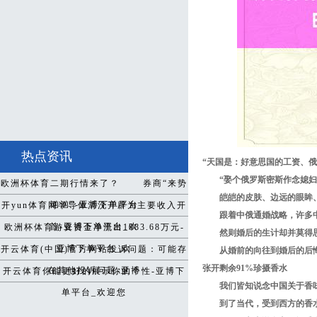
热点资讯
“天国是：好意思国的工资、
“娶个俄罗斯密斯作念媳
欧洲杯体育二期行情来了？ 券商“来势
皑皑的皮肤、边远的眼眸
汹汹”-亚博下单平台
开yun体育网半导体清洗开辟为主要收入开
跟着中俄通婚战略，许多
首-亚博下单平台_欢
欧洲杯体育游资资金净流出1083.68万元-
然则婚后的生计却并莫得
亚博下单平台_欢
开云体育(中国)官方网站投诉问题：可能存
从婚前的向往到婚后的后
张开剩余91%珍摄香水
在其他投诉问题-亚博
开云体育你能更好的展示你的个性-亚博下
我们皆知说念中国关于香
单平台_欢迎您
到了当代，受到西方的香