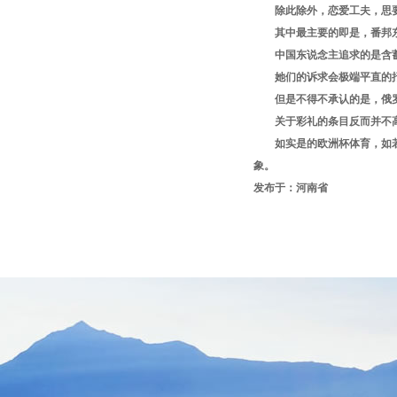
除此除外，恋爱工夫，思
其中最主要的即是，番邦
中国东说念主追求的是含
她们的诉求会极端平直的
但是不得不承认的是，俄
关于彩礼的条目反而并不
如实是的欧洲杯体育，如
象。
发布于：河南省