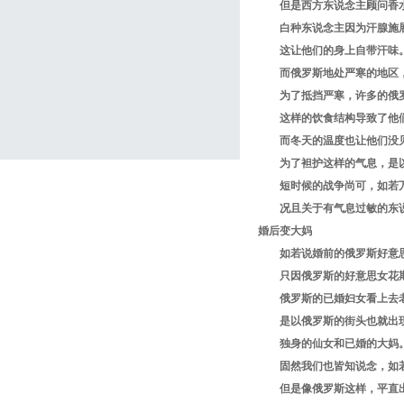
但是西方东说念主顾问香
白种东说念主因为汗腺施
这让他们的身上自带汗味
而俄罗斯地处严寒的地区
为了抵挡严寒，许多的俄
这样的饮食结构导致了他
而冬天的温度也让他们没
为了袒护这样的气息，是
短时候的战争尚可，如若
况且关于有气息过敏的东
婚后变大妈
如若说婚前的俄罗斯好意
只因俄罗斯的好意思女花
俄罗斯的已婚妇女看上去
是以俄罗斯的街头也就出
独身的仙女和已婚的大妈
固然我们也皆知说念，如
但是像俄罗斯这样，平直