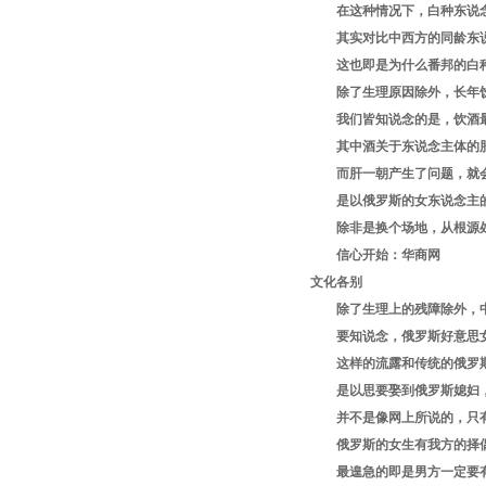
在这种情况下，白种东说
其实对比中西方的同龄东
这也即是为什么番邦的白
除了生理原因除外，长年
我们皆知说念的是，饮酒
其中酒关于东说念主体的
而肝一朝产生了问题，就
是以俄罗斯的女东说念主
除非是换个场地，从根源
信心开始：华商网
文化各别
除了生理上的残障除外，
要知说念，俄罗斯好意思
这样的流露和传统的俄罗
是以思要娶到俄罗斯媳妇
并不是像网上所说的，只
俄罗斯的女生有我方的择
最遑急的即是男方一定要