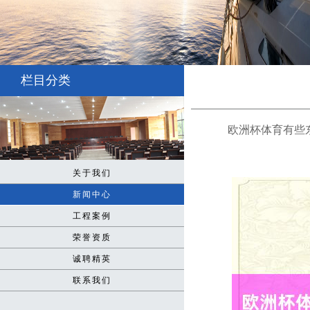
栏目分类
欧洲杯体育有些
关于我们
新闻中心
工程案例
荣誉资质
诚聘精英
联系我们