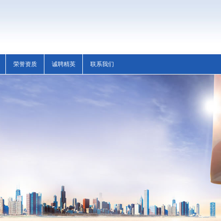
荣誉资质
诚聘精英
联系我们