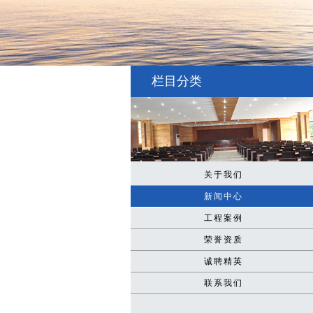
栏目分类
关于我们
新闻中心
工程案例
荣誉资质
诚聘精英
联系我们