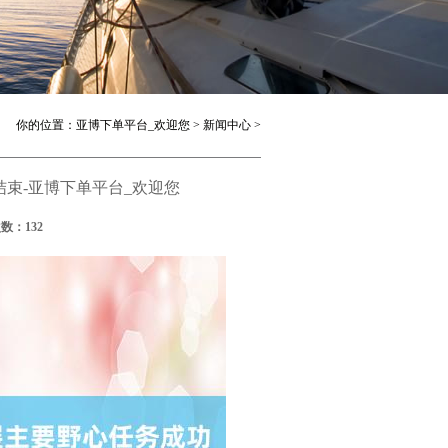
你的位置：
亚博下单平台_欢迎您
>
新闻中心
>
结束-亚博下单平台_欢迎您
次数：132