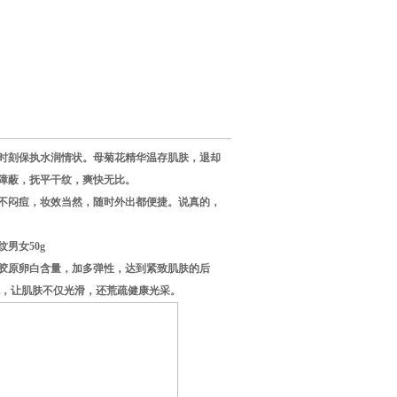
时刻保执水润情状。母菊花精华温存肌肤，退却
障蔽，抚平干纹，爽快无比。
不闷痘，妆效当然，随时外出都便捷。说真的，
男女50g
胶原卵白含量，加多弹性，达到紧致肌肤的后
色，让肌肤不仅光滑，还荒疏健康光采。