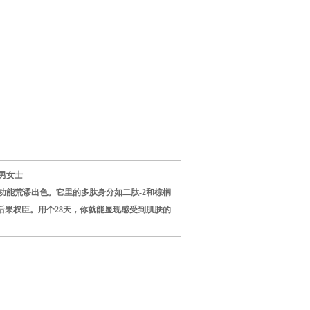
男女士
功能荒谬出色。它里的多肽身分如二肽-2和棕榈
后果权臣。用个28天，你就能显现感受到肌肤的