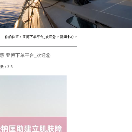
你的位置：
亚博下单平台_欢迎您
>
新闻中心
>
蔽-亚博下单平台_欢迎您
次数：215