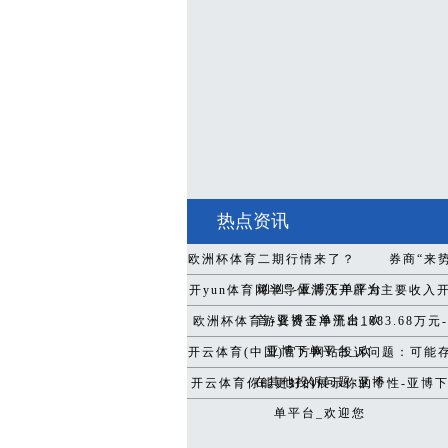
热点资讯
欧洲杯体育二期行情来了？ 券商“来
汹汹”-亚博下单平台
开yun体育网半导体清洗开辟为主要收入
首-亚博下单平台_欢
欧洲杯体育游资资金净流出1083.68万元-
亚博下单平台_欢
开云体育(中国)官方网站投诉问题：可能
在其他投诉问题-亚博
开云体育你能更好的展示你的个性-亚博
单平台_欢迎您