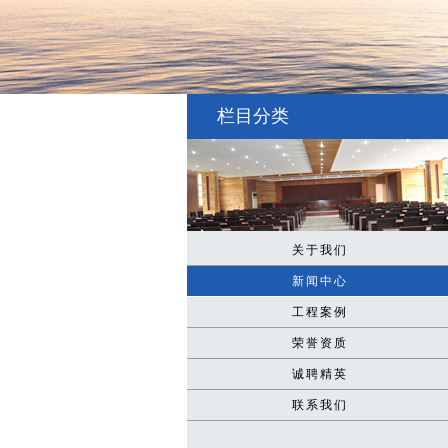
栏目分类
关于我们
新闻中心
工程案例
荣誉资质
诚聘精英
联系我们