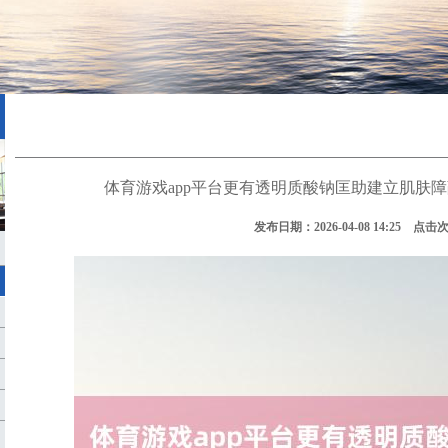
体育游戏app平台更有透明质酸钠匡助建立肌肤障
发布日期：2026-04-08 14:25 点击