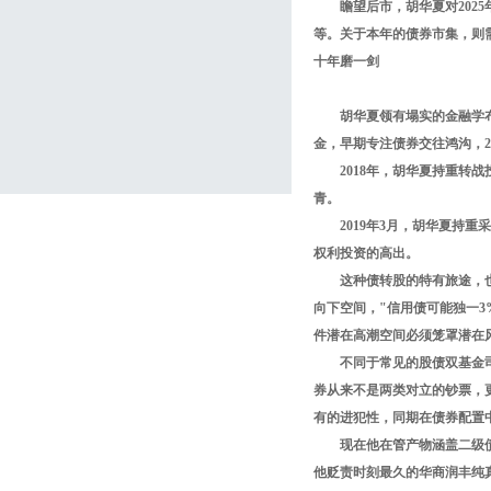
瞻望后市，胡华夏对20
等。关于本年的债券市集，则
十年磨一剑
胡华夏领有塌实的金融学
金，早期专注债券交往鸿沟，2
2018年，胡华夏持重
青。
2019年3月，胡华夏持
权利投资的高出。
这种债转股的特有旅途，
向下空间，"信用债可能独一
件潜在高潮空间必须笼罩潜在
不同于常见的股债双基金
券从来不是两类对立的钞票，
有的进犯性，同期在债券配置
现在他在管产物涵盖二级
他贬责时刻最久的华商润丰纯真配