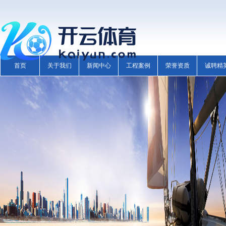
首页
关于我们
新闻中心
工程案例
荣誉资质
诚聘精