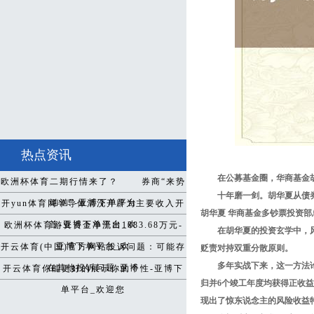
热点资讯
在公募基金圈，华商基金
欧洲杯体育二期行情来了？ 券商“来势
十年磨一剑。胡华夏从债
汹汹”-亚博下单平台
开yun体育网半导体清洗开辟为主要收入开
胡华夏 华商基金多钞票投资部
首-亚博下单平台_欢
欧洲杯体育游资资金净流出1083.68万元-
在胡华夏的投资玄学中，
亚博下单平台_欢
开云体育(中国)官方网站投诉问题：可能存
贬责对持双重分散原则。
多年实战下来，这一方法论着
在其他投诉问题-亚博
开云体育你能更好的展示你的个性-亚博下
归并6个竣工年度均获得正收益，
单平台_欢迎您
现出了惊东说念主的风险收益