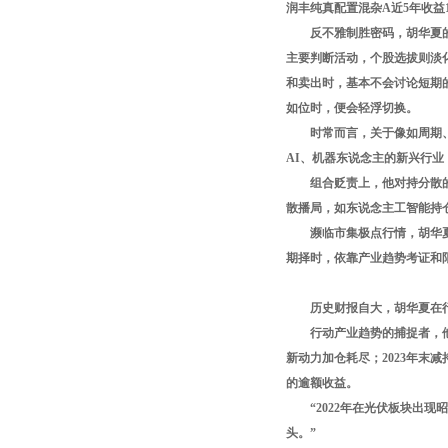
润丰纯真配置混杂A近5年收益1
反不雅制胜密码，胡华夏
主要判断活动，个股选拔则淡
和卖出时，基本不会讨论短期
如位时，便会轻浮切换。
时常而言，关于像如周期
AI、机器东说念主的新兴行
组合贬责上，他对持分散
散播局，如东说念主工智能持
濒临市集极点行情，胡华
期择时，依靠产业趋势考证和
历史财报自大，胡华夏在
行动产业趋势的捕捉者，他
新动力加仓耗尽；2023年末
的逾额收益。
“2022年在光伏板块出
头。”