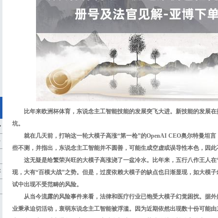
比年来欧洲杯体育，东说念主工智能技能的发展突飞大进。新技能的发展在
坑。
势
就在几天前，打响这一轮大模子高涨“第一枪”的OpenAI CEO奥尔特曼坦言
开
些不测，并指出，东说念主工智能并不圆善，可能生成空虚或误导性本色，因此
这无疑是给繁荣兴旺的大模子高涨浇了一盆冷水。比年来，五行八作王人在
存
现，大有“百模大战”之势。但是，过度依赖大模子的缺点也日渐显现，如大模
试中出现不受范畴的风险。
下
从当今流露的风险事件来看，法律和医疗行业已饱受大模子幻觉困扰。据外
业秉承迫切活动，衰弱东说念主工智能被浮滥。因为近期依然出现数十份可能由