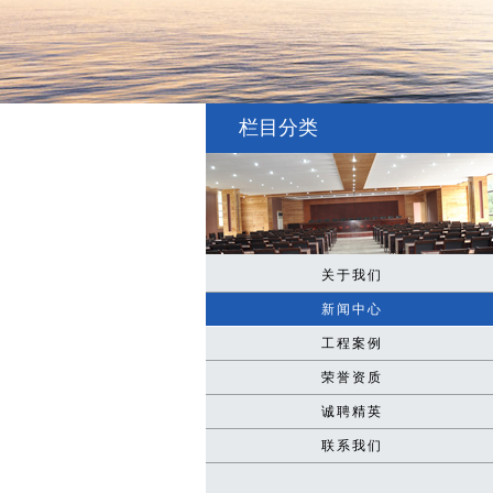
栏目分类
关于我们
新闻中心
工程案例
荣誉资质
诚聘精英
联系我们