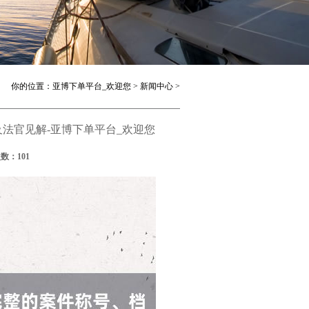
你的位置：
亚博下单平台_欢迎您
>
新闻中心
>
法官见解-亚博下单平台_欢迎您
次数：101