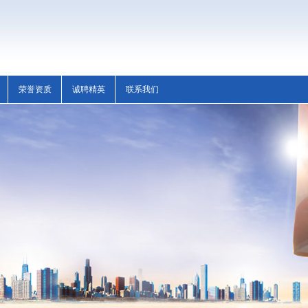
荣誉资质
诚聘精英
联系我们