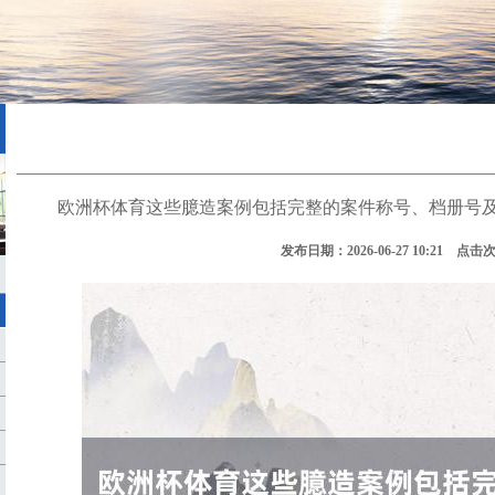
欧洲杯体育这些臆造案例包括完整的案件称号、档册号及
发布日期：2026-06-27 10:21 点击