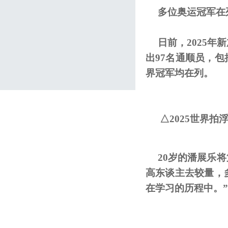
多位奥运冠军在
日前，2025
出97名通顺员，
界冠军均在列。
△2025世界拍
20岁的潘展乐
高东谈主去较量，
在学习的历程中。”