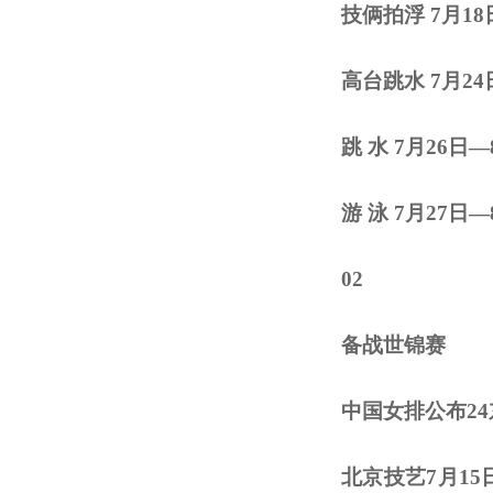
技俩拍浮 7月18
高台跳水 7月24
跳 水 7月26日—
游 泳 7月27日—
02
备战世锦赛
中国女排公布2
北京技艺7月1