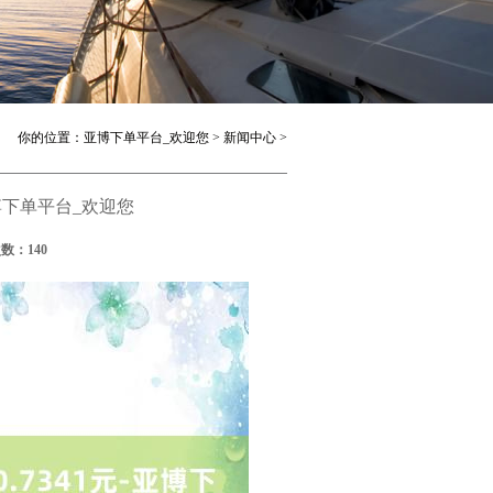
你的位置：
亚博下单平台_欢迎您
>
新闻中心
>
亚博下单平台_欢迎您
次数：140