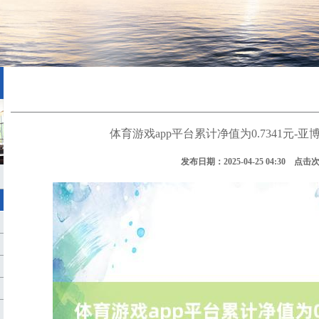
体育游戏app平台累计净值为0.7341元-
发布日期：2025-04-25 04:30 点击