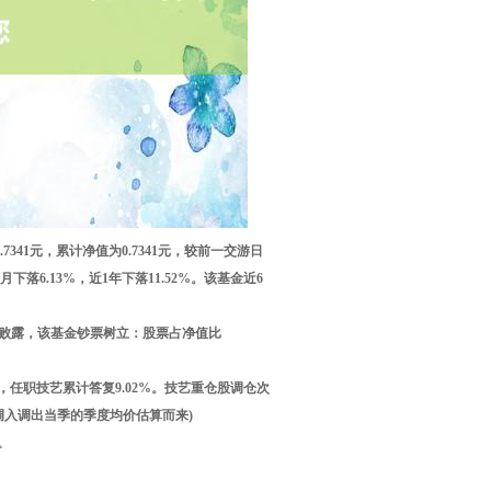
341元，累计净值为0.7341元，较前一交游日
下落6.13%，近1年下落11.52%。该基金近6
报败露，该基金钞票树立：股票占净值比
，任职技艺累计答复9.02%。技艺重仓股调仓次
股调入调出当季的季度均价估算而来)
。