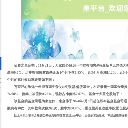
证券之星音书，11月21日，万家匠心致远一年捏有期夹杂A最新单元净值为0.7
高潮0.0%。历史数据败露该基金近1个月下落1.85%，近3个月高潮1.12%，近6个月
开
个月的累计收益率走势如下图：
势
万家匠心致远一年捏有期夹杂A为夹杂型-偏股基金，左证最新一期基金季
74.98%，债券占净值比8.22%，现款占净值比7.67%。基金十大重仓股如下：
存
该基金的基金司理为束金伟，束金伟于2024年2月8日起任职本基金基金司理
数共有10次，其中盈利次数为8次，胜率为80.0%。(重仓股调仓收益率按重仓
下
以上本色为证券之星据公开信息整理体育游戏app平台，由智能算法生成，不组成投资惨酷