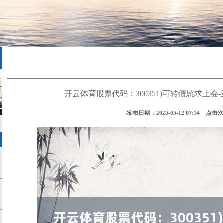
开云体育股票代码：300351)可转债恳求上会
发布日期：2025-05-12 07:54 点击