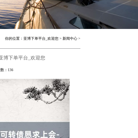
你的位置：
亚博下单平台_欢迎您
>
新闻中心
>
-亚博下单平台_欢迎您
次数：136