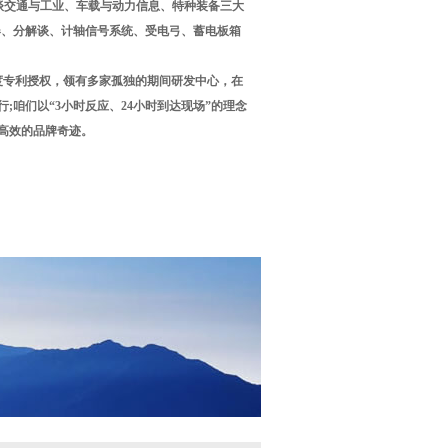
谈交通与工业、车载与动力信息、特种装备三大
器、分解谈、计轴信号系统、受电弓、蓄电板箱
度专利授权，领有多家孤独的期间研发中心，在
咱们以“3小时反应、24小时到达现场”的理念
高效的品牌奇迹。