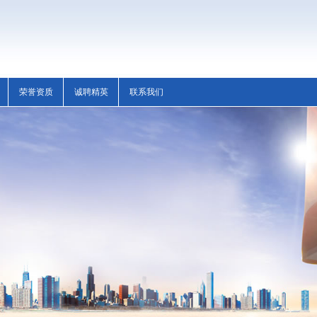
荣誉资质
诚聘精英
联系我们