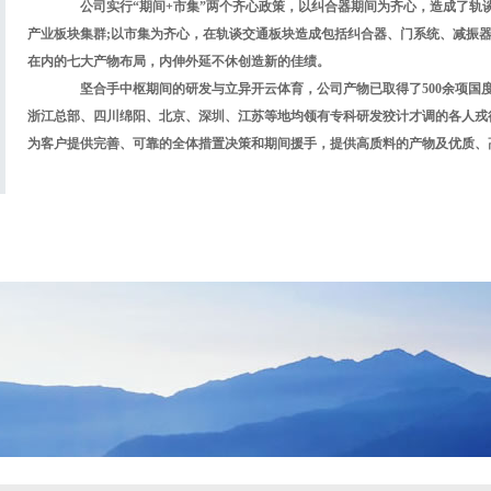
公司实行“期间+市集”两个齐心政策，以纠合器期间为齐心，造成了轨
产业板块集群;以市集为齐心，在轨谈交通板块造成包括纠合器、门系统、减振
在内的七大产物布局，内伸外延不休创造新的佳绩。
坚合手中枢期间的研发与立异开云体育，公司产物已取得了500余项国
浙江总部、四川绵阳、北京、深圳、江苏等地均领有专科研发狡计才调的各人戎行;
为客户提供完善、可靠的全体措置决策和期间援手，提供高质料的产物及优质、