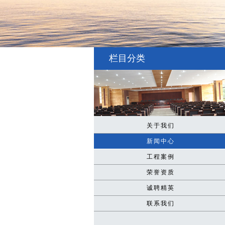
栏目分类
关于我们
新闻中心
工程案例
荣誉资质
诚聘精英
联系我们