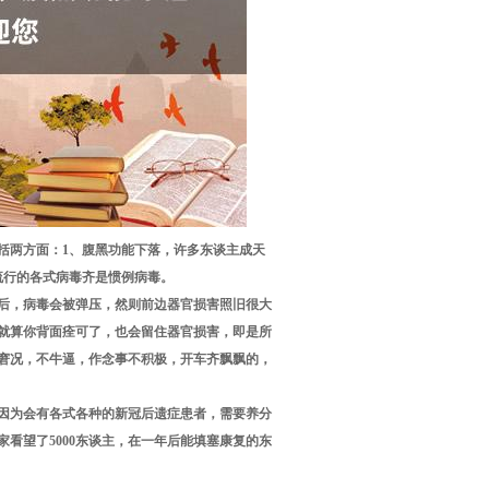
括两方面：1、腹黑功能下落，许多东谈主成天
流行的各式病毒齐是惯例病毒。
后，病毒会被弹压，然则前边器官损害照旧很大
，就算你背面痊可了，也会留住器官损害，即是所
窘况，不牛逼，作念事不积极，开车齐飘飘的，
因为会有各式各种的新冠后遗症患者，需要养分
看望了5000东谈主，在一年后能填塞康复的东