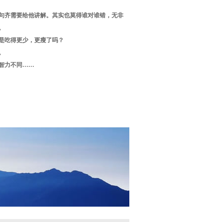
句齐需要给他讲解。其实也莫得谁对谁错，无非
。
是吃得更少，更瘦了吗？
。
智力不同……