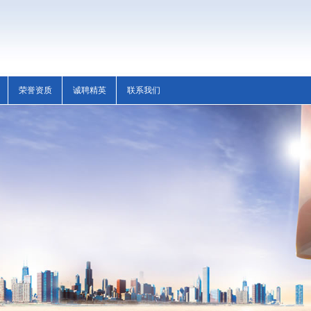
荣誉资质
诚聘精英
联系我们