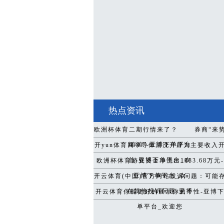
热点资讯
欧洲杯体育二期行情来了？ 券商“来
汹汹”-亚博下单平台
开yun体育网半导体清洗开辟为主要收入
首-亚博下单平台_欢
欧洲杯体育游资资金净流出1083.68万元-
亚博下单平台_欢
开云体育(中国)官方网站投诉问题：可能
在其他投诉问题-亚博
开云体育你能更好的展示你的个性-亚博
单平台_欢迎您