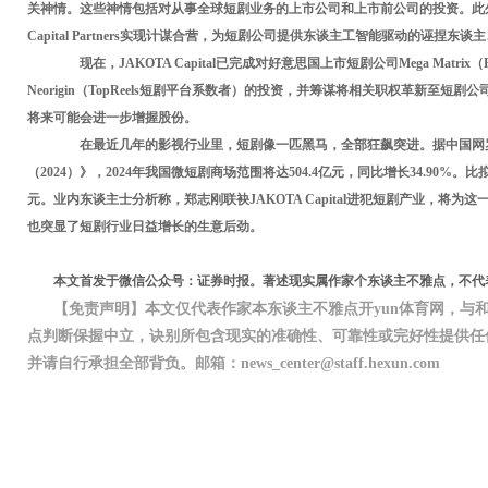
关神情。这些神情包括对从事全球短剧业务的上市公司和上市前公司的投资。此外，JAKOTA 
Capital Partners实现计谋合营，为短剧公司提供东谈主工智能驱动的诬捏
现在，JAKOTA Capital已完成对好意思国上市短剧公司Mega Matri
Neorigin（TopReels短剧平台系数者）的投资，并筹谋将相关职权革新至
将来可能会进一步增握股份。
在最近几年的影视行业里，短剧像一匹黑马，全部狂飙突进。据中国网罗
（2024）》，2024年我国微短剧商场范围将达504.4亿元，同比增长34.90%。比
元。业内东谈主士分析称，郑志刚联袂JAKOTA Capital进犯短剧产业，将
也突显了短剧行业日益增长的生意后劲。
本文首发于微信公众号：证券时报。著述现实属作家个东谈主不雅点，不代
【免责声明】本文仅代表作家本东谈主不雅点开yun体育网，与
点判断保握中立，诀别所包含现实的准确性、可靠性或完好性提供任
并请自行承担全部背负。邮箱：news_center@staff.hexun.com