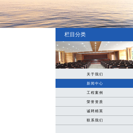
栏目分类
关于我们
新闻中心
工程案例
荣誉资质
诚聘精英
联系我们