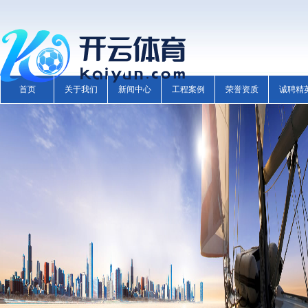
首页
关于我们
新闻中心
工程案例
荣誉资质
诚聘精