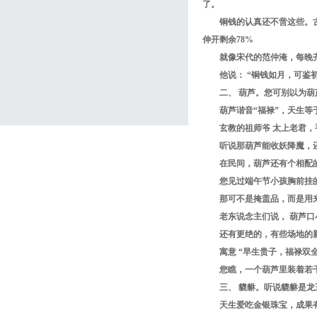
了。
铜钱的认真还不啻这些。
伸开剩余78%
就像宋代的范仲淹，每晚
他说： “铜钱如月，可鉴
二、 葫芦。您可别以为葫
葫芦谐音“福禄”，天生等
玄教的祖师爷 太上老君
听说那葫芦能收妖降魔，
在民间，葫芦还有个相配
您见过端午节小孩胸前挂
那可不是掩盖品，而是用来
老东说念主们说， 葫芦
还有更绝的，有些场地的
寓意 “早生贵子，福禄双全
您瞧，一个葫芦里装着若
三、 貔貅。听说貔貅是龙
天生爱吃金银珠宝，成果