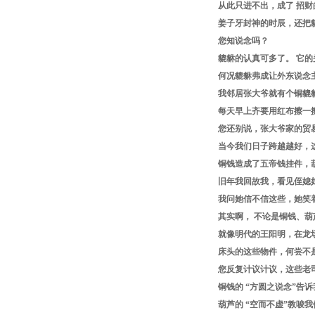
从此只进不出，成了 招财
姜子牙封神的时辰，还把貔
您知说念吗？
貔貅的认真可多了。 它
何况貔貅弗成让外东说念
我邻居张大爷就有个铜貔
每天早上齐要用红布擦一擦
您还别说，张大爷家的贸
当今我们日子跨越越好，
铜钱造成了五帝钱挂件，
旧年我回故我，看见侄媳妇
我问她信不信这些，她笑
其实啊， 不论是铜钱、
就像明代的王阳明，在龙场
床头的这些物件，何尝不
您反复计议计议，这些老
铜钱的 “方圆之说念”告
葫芦的 “空而不虚”教唆