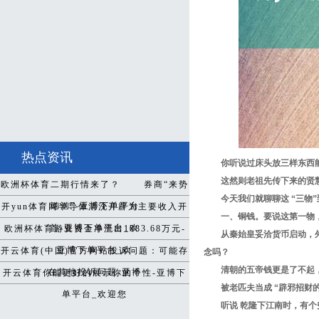
热点资讯
你听说过床头放三样东西
这然则老祖先传下来的贤
欧洲杯体育二期行情来了？ 券商“来势
今天我们就聊聊这 “三物
汹汹”-亚博下单平台
开yun体育网半导体清洗开辟为主要收入开
一、铜钱。要说这第一物
首-亚博下单平台_欢
欧洲杯体育游资资金净流出1083.68万元-
从秦始皇妥洽货币启动，
亚博下单平台_欢
开云体育(中国)官方网站投诉问题：可能存
念吗？
清朝的五帝钱更是了不起
在其他投诉问题-亚博
开云体育你能更好的展示你的个性-亚博下
被老匹夫当成 “辟邪招财
单平台_欢迎您
听说 乾隆下江南时，有个