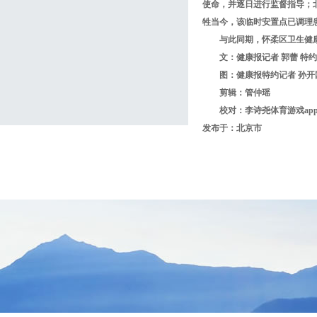
使命，并逐日进行监督指导；
牲当今，该临时安置点已调理患
与此同期，怀柔区卫生健
文：健康报记者 郭蕾 特约
图：健康报特约记者 孙开
剪辑：管仲瑶
校对：李诗尧体育游戏ap
发布于：北京市