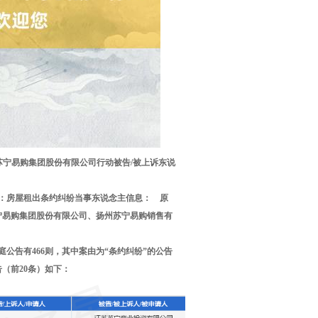
苏宁易购集团股份有限公司行动被告/被上诉东说
案由：房屋租出条约纠纷当事东说念主信息： 原
宁易购集团股份有限公司、扬州苏宁易购销售有
公告有466则，其中案由为“条约纠纷”的公告
告（前20条）如下：